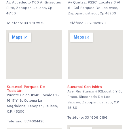
Av. Acueducto 1100 A, Girasoles
Av Quetzal #2201 Locales 3 Al
Elite, Zapopan, Jalisco, Cp
6 , Col Parques De Las Aves,
45130
Zapopan, Jalisco, Cp 45200
Teléfono: 33 1011 2975
Teléfono: 3323162029
Sucursal Parques De
Sucursal San Isidro
Tesistán
Ave. Rio Blanco #62Local 5 Y 6,
Puente Chico #248 Locales 15
Fracc. Rinconada De Los
16 17 Y 18, Colonia La
Sauces, Zapopan, Jalisco, C.P.
Magdalena, Zapopan, Jalisco,
45180
C.P. 45200
Teléfono: 33 1606 0196
Teléfono: 3314094420